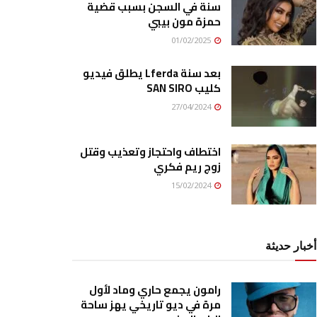
سنة في السجن بسبب قضية
حمزة مون بيبي
01/02/2025
بعد سنة Lferda يطلق فيديو
كليب SAN SIRO
27/04/2024
اختطاف واحتجاز وتعذيب وقتل
زوج ريم فكري
15/02/2024
أخبار حديثة
رامون يجمع حاري وماد لأول
مرة في ديو تاريخي يهز ساحة