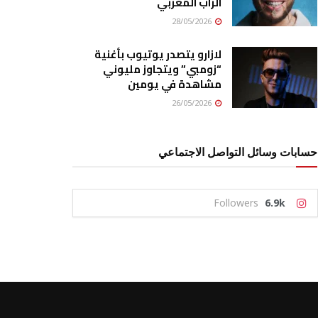
الراب المغربي
28/05/2026
لازارو يتصدر يوتيوب بأغنية
“زومبي” ويتجاوز مليوني
مشاهدة في يومين
26/05/2026
حسابات وسائل التواصل الاجتماعي
Followers
6.9k