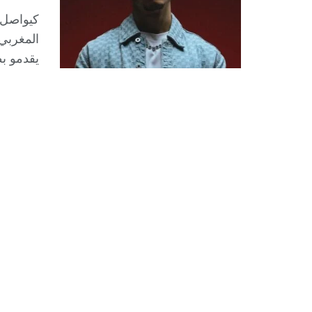
كيواصل 
المغربي 
يقدمو بط