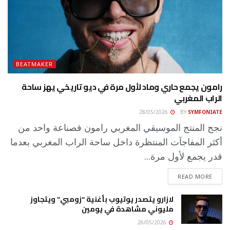
BEATMAKER
رامون يجمع حاري وماد لأول مرة في ديو تاريخي يهز ساحة
الراب المغربي
28/05/2026
BY
SYMFONIATE
نجح المنتج الموسيقي المغربي رامون فصناعة واحد من
أكثر المفاجآت المنتظرة داخل ساحة الراب المغربي بعدما
قدر يجمع لأول مرة...
DETAILS
READ MORE
لازارو يتصدر يوتيوب بأغنية “زومبي” ويتجاوز
مليوني مشاهدة في يومين
26/05/2026