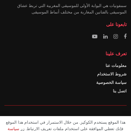
سمفونيات هي البوابة الأولى للموسيقى المغربية التي تربط عشاق
الموسيقى بالفنانين المغاربة من مختلف أنماط الموسيقى
تابعونا على
تعرف علينا
معلومات عنا
شروط الاستخدام
سياسة الخصوصية
اتصل بنا
معلومات عنا
شروط الاستخدام
سياسة الخصوصية
اتصل بنا
هذا الموقع يستخدم الكوكيز. من خلال الاستمرار في استخدام هذا الموقع
فإنك تعطي الموافقة على استخدام ملفات تعريف الارتباط. زر
سياسة
© SYMFONIATE Inc - سمفونيات 2025 جميع الحقوق محفوظة