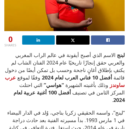
0
SHARES
لبنج
الاسم الذي أصبح أيقونة في عالم الراب المغربي
والعربي حقق إنجازًا تاريخيًا عام 2024 الفنان الشاب لم
يكتفِ بإطلاق أغانٍ ناجحة وحسب بل تمكن أيضًا من دخول
قائمة
أفضل 10 فناني العرب لعام 2024
وفقًا لموقع
عرب
ساوندز
وذلك بأغنيته الشهيرة
“هواسي”
التي احتلت
المركز الثامن في تصنيف
أفضل 100 أغنية عربية لعام
.
2024
“لبنج”، واسمه الحقيقي زكريا بناجي، وُلد في الدار البيضاء
في 1 مارس 1993. بدأ مسيرته الفنية بعد حادث دراجة
نارية في عام 2014، حيث استغل فترة التعافي في كتابة