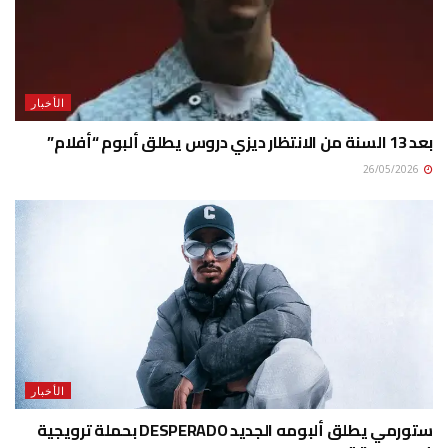
الأخبار
بعد 13 السنة من الانتظار ديزي دروس يطلق ألبوم “أفلام”
26/05/2026
الأخبار
ستورمي يطلق ألبومه الجديد DESPERADO بحملة ترويجية