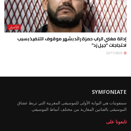
الأخبار
إدانة مغني الراب حمزة رائد بشهر موقوف التنفيذ بسبب
احتجاجات “جيل زد”
22/11/2025
SYMFONIATE
سمفونيات هي البوابة الأولى للموسيقى المغربية التي تربط عشاق
الموسيقى بالفنانين المغاربة من مختلف أنماط الموسيقى
تابعونا على