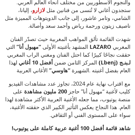
والنجوم الأسطوريين من مختلف أنحاء العالم العربي.
ستجدون أغاني لا تُنسى من فنانين مثل
لازارو
، إليانا،
الشامي، وتامر عاشور، إلى جانب الدويتوهات المميزة مثل
ناصيف زيتون ورحمة رياض وأحمد سعد وأصالة.
شهدت القائمة تألق المواهب المغربية حيث تصدّر الفنان
المغربي
LAZARO
المشهد بأغنيته الأولى
“مهبول أنا”
التي
حققت نجاحًا كبيرًا كما احتل الفنان ومغني الراب المغربي
لـبنـج (Lbenj)
المركز الثامن ضمن
أفضل 10 أغاني
لهذا
العام بفضل أغنيته .الشهيرة
“هاوسي”
الأغاني العربية
مع اقتراب نهاية عام 2024، تجاوز عدد مشاهدات الفيديو
كليب لأغنية “مهبول أنا” حاجز
200 مليون مشاهدة
على
منصة يوتيوب، مما جعله الأغنية العربية الأكثر مشاهدة لهذا
العام. هذا النجاح يعكس التأثير الكبير الذي حققته الأغنية،
سواء على المستوى الفني أو الثقافي.
شاهد قائمة أفضل 100 أغنية عربية كاملة على يوتيوب!