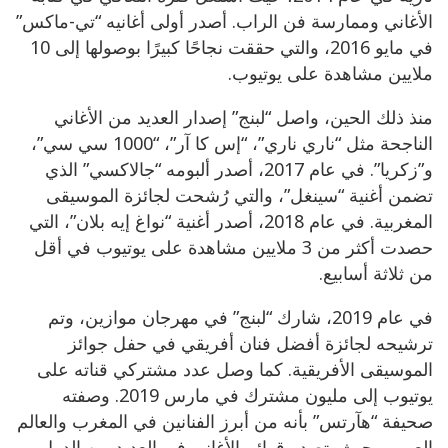
الأغاني وممارسة فن الراب. أصدر أولى أغانيه “تي-ماكس”
في مايو 2016، والتي حققت نجاحًا كبيرًا بوصولها إلى 10
ملايين مشاهدة على يوتيوب.
منذ ذلك الحين، واصل “لبنج” إصدار العديد من الأغاني
الناجحة مثل “ناري ناري”، “إس كا آر”، “1000 سي سي”،
و”زكريا”. في عام 2017، أصدر ألبومه “جالاكسي” الذي
تضمن أغنية “سينغل”، والتي رُشحت لجائزة الموسيقى
المغربية. في عام 2018، أصدر أغنية “نواغ إيه بلان”، التي
حصدت أكثر من 3 ملايين مشاهدة على يوتيوب في أقل
من ثلاثة أسابيع.
في عام 2019، شارك “لبنج” في مهرجان موازين، وتم
ترشيحه لجائزة أفضل فنان أفريقي في حفل جوائز
الموسيقى الأفريقية. كما وصل عدد مشتركي قناته على
يوتيوب إلى مليون مشترك في مارس 2019. وصفته
صحيفة “هآرتس” بأنه من أبرز الفنانين في المغرب والعالم
العربي، حيث يتصدر قوائم الأغاني في العديد من الدول