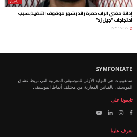
الأخبار
إدانة مغني الراب حمزة رائد بشهر موقوف التنفيذ بسبب
احتجاجات “جيل زد”
22/11/2025
SYMFONIATE
سمفونيات هي البوابة الأولى للموسيقى المغربية التي تربط عشاق
الموسيقى بالفنانين المغاربة من مختلف أنماط الموسيقى
تابعونا على
تعرف علينا