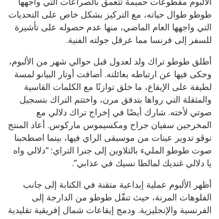
الألبوم مقطوعات حميمة تتعمق بالصراعات التي واجهها
طوطو طوال حياته، مع التركيز بشكل خاص على التحديات
التي واجهها العام الماضي، منها عدم حصوله على تأشيرة
للسفر إلى فرنسا مما عرقل جولته الفنية.
أطلق طوطو تراك ولد لعدول قبل حوالي شهر من الألبوم،
وحكى فيها عن ارتباطه بعائلته. أضافت أوتار البيانو لمسة
لطيفة على الإيقاع، ما خلق توازنًا مع الكلمات القاسية
والمثقلة التي رواها بتدفق مرن، واختتم التراك بتسجيل
صوتي لأخته. شارك أيضًا في إخراج تراك دلالي مع
المخرجين سفيان جراح ومكسيموس ماركوس. أعاد المنتج
نوڤو تدوير عينات من موسيقى الراي فيها، بينما اصطحبنا
صوت طوطو المليء بالتلاوين إلى جنرا التراي: “دلالي واه
يا دلالي غنديك لمالطا نسيك في عذابي”.
أظهر الألبوم عملية إبداعية متقنة في الكتابة إلى جانب
الفلوهات المرنة، حيث تنقّل طوطو من الدارجة إلى
الفرنسية والإنجليزية. ودمج إيقاعات شمال إفريقية تقليدية