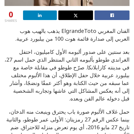
0
SHARES
الفنان المغربي ElgrandeToto يذهب بالهيب هوب
العربي إلى صدارة قائمة هوت 100 من بيلبورد عربية.
بعد سنتين على صدور ألبومه الأول كاميليون، احتفل
الغراندي طوطو بألبومه الثاني المنتظر الذي حمل اسم 27،
في مدينته كازابلانكا. صرّح طوطو في مقابلة خاصة مع
بيلبورد عربية خلال حفل الإطلاق، أن هذا الألبوم مختلف
عما سبقه من حيث الكتابة وهو أكثر عمقًا ونضجًا، وأشار
إلى أنه يعكس المشاكل التي عاشها وتجاربه الشخصية
قبل دخوله عالم الفن وبعده.
حمل غلاف الألبوم صورة باب يحترق وينبعث منه الدخان،
بينما عكس الرقم 27 رمزيتان: الأولى عمر طوطو، والثانية
تاريخ 27 مايو 2016، أي يوم تعرض منزله للاحتراق. ضم