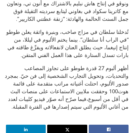
ونوڤو في إنتاج هاش نبليم بالاشتراك مع أنون تي، وتعاون
مع كاترينا سكواد في بغاوني ليتابع سرديته الثقيلة فوق
جمل السنث الحالمة والهادئة: “زنقة عطتني الكاريير”.
تُدخلنا سلطان في مزاج صاخب، وبنبرة واثقة يعلن طوطو
“في الراب أنا سلطان”. بينما يختم الألبوم في ليللا، من
إنتاج إنيغما، حيث يطلق العنان لانفعالاته ويفرِّغ طاقته في
بارات تسدل الستارة على هذا العمل الفني المتقن.
أظهر ألبوم 27 قدرة طوطو على تجاوز المصاعب
والتحديات، وتحويل التجارب الشخصية إلى فن حيّ. بمجرد
صدور الألبوم، احتلت أغنياته مراتب متقدمة على قائمة
هوت100 وحققت ملايين الاستماعات على منصات البث
في أقل من أسبوع،فيما صرّح أنه صوّر فيديو كليبات لعدد
من أغاني الألبوم التي سيتم إصدارها في الفترة المقبلة.