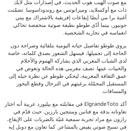
مع صوت الهيب هوب الحديث، في إصدارات مثل لايك
ذات مع أوكسلايد، وميزانوتس مع روندوداسوسا. تضمّنت
أغنية برا مي أيضًا إيقاعات إفريقية بالاشتراك مع بيني
جونيور، بينما أدّى طوطو بطبقة صوتية منخفضة تحاكي
انغماسه في تجاربه الشخصية.
يروي طوطو تفاصيل حياته اليومية بتلقائية وصراحة دون
الحاجة إلى تجميلها، فيسهل الشعور بصدق كلماته، خاصة
لدى الشباب المغربي الذي يشاركه الهموم والأحلام
والخيبات عينها. تصف مغريبي هذه الحالة وتغوص في
عمق الثقافة المغربية، ليحكي طوطو عن نظرة جيله إلى
المستقبل المحمّلة برغبتهم في الترحال وقطع البحور
والمسافات.
أكد ElgrandeToto في مقابلته مع بيلبورد عربية أنه اختار
تعاوناته بدقة مع فنانين ومنتجين بارزين. حيث قدّم في
رازون مع مراد تجربة سمعية غنيّة بالضربات على الإيقاع،
في نسيج صوتي يفيض بالمشاعر. كما تعاون مع دوبل إيه