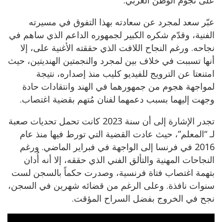
عبّر سعد لمجرد عن سعادته بهذا التفوق في مسيرته
الفنية، وقدّم شكره الكبير لجمهوره الداعم الذي ساهم في
نجاحه. ورغم النجاح اللافت الذي حققته الأغنية على، إلا
أنها تسببت في خلاف بين لمجرد والنجمتين الهنديتين، حيث
امتنعتا عن الترويج للفيديو كليب منذ إصداره، نتيجة
لمواجهة هجوم من جمهورهما في الهند وانتقادات حادة
وجهت إليهما بسبب دعمهما لفنان مُتهم بقضية اغتصاب.
تجدر الإشارة إلى أن سنة 2023 كانت تحمل تحديات صعبة
لـ “المعلم”، حيث عادت القضية التي تورط فيها منذ عام
2016 في فرنسا إلى الواجهة في فبراير الماضي. ورغم
النجاحات المهنية والتألق الفني الذي حققه، إلا أنه أُدان
بتهمة اغتصاب فتاة فرنسية، وصدرت حكماً بالسجن لست
سنوات نافذة. وعلى الرغم من قضائه شهرين في السجن،
نجح في الخروج بفضل السراح المؤقت.