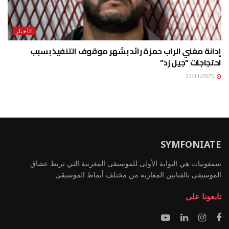
الأخبار
إدانة مغني الراب حمزة رائد بشهر موقوف التنفيذ بسبب
احتجاجات “جيل زد”
22/11/2025
SYMFONIATE
سمفونيات هي البوابة الأولى للموسيقى المغربية التي تربط عشاق
الموسيقى بالفنانين المغاربة من مختلف أنماط الموسيقى
تابعونا على