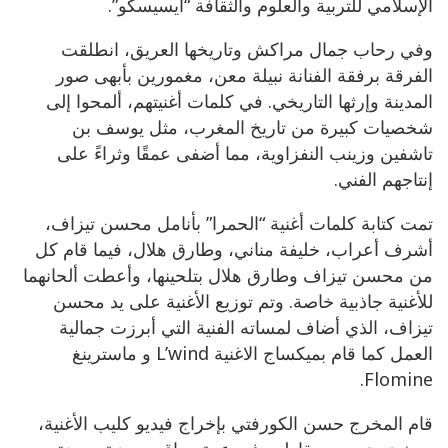
الإسلامي للتربية والعلوم والثقافة “ايسيسكو”.
وفي رحاب جمال مراكش وتاريخها العريق، انطلقت
الفرقة برفقة الفنانة نبيلة معن، مغمورين بأبهى صور
المدينة وإرثها التاريخي. في كلمات أغنيتهم، ألمحوا إلى
شخصيات كبيرة من تاريخ المغرب، مثل يوسف بن
تاشفين وزينب النفزاوية، مما أضفى عمقًا وثراءً على
إنتاجهم الفني.
تمت كتابة كلمات أغنية “الحمرا” بأنامل محسن تيزاف،
أشرف أعراب، خليفة مناني، وطارق هلال، فيما قام كل
من محسن تيزاف وطارق هلال بتلحينها، وأعطت ألحانهما
للأغنية جاذبية خاصة. وتم توزيع الأغنية على يد محسن
تيزاف، الذي أضاف لمساته الفنية التي أبرزت جمالية
العمل كما قام بميكساج الاغنية L’wind و ماسترينغ
Flomine.
قام المخرج حسن الكورفتي بإخراج فيديو كليب الأغنية،