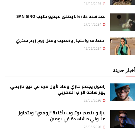
01/02/2025
بعد سنة Lferda يطلق فيديو كليب SAN SIRO
27/04/2024
اختطاف واحتجاز وتعذيب وقتل زوج ريم فكري
15/02/2024
أخبار حديثة
رامون يجمع حاري وماد لأول مرة في ديو تاريخي
يهز ساحة الراب المغربي
28/05/2026
لازارو يتصدر يوتيوب بأغنية “زومبي” ويتجاوز
مليوني مشاهدة في يومين
26/05/2026