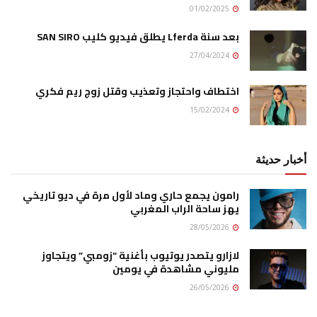
01/02/2025
بعد سنة Lferda يطلق فيديو كليب SAN SIRO
27/04/2024
اختطاف واحتجاز وتعذيب وقتل زوج ريم فكري
15/02/2024
أخبار حديثة
رامون يجمع حاري وماد لأول مرة في ديو تاريخي
يهز ساحة الراب المغربي
28/05/2026
لازارو يتصدر يوتيوب بأغنية “زومبي” ويتجاوز
مليوني مشاهدة في يومين
26/05/2026