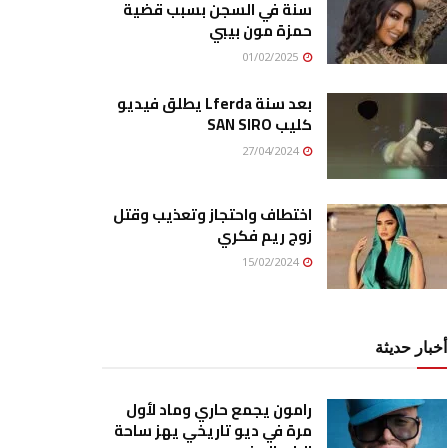
سنة في السجن بسبب قضية
حمزة مون بيبي
01/02/2025
بعد سنة Lferda يطلق فيديو
كليب SAN SIRO
27/04/2024
اختطاف واحتجاز وتعذيب وقتل
زوج ريم فكري
15/02/2024
أخبار حديثة
رامون يجمع حاري وماد لأول
مرة في ديو تاريخي يهز ساحة