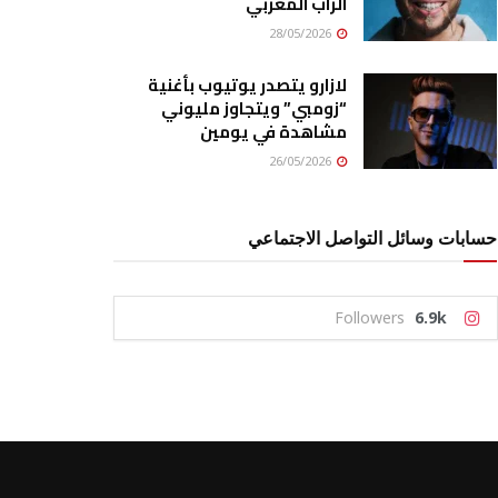
الراب المغربي
28/05/2026
لازارو يتصدر يوتيوب بأغنية
“زومبي” ويتجاوز مليوني
مشاهدة في يومين
26/05/2026
حسابات وسائل التواصل الاجتماعي
Followers
6.9k