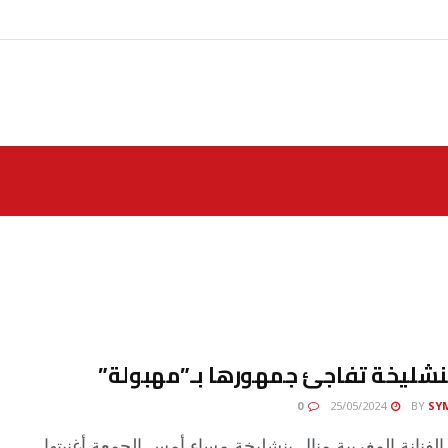
نشليخة تفاجئ جمهورها بـ”مهبولة”
0
25/05/2024
BY
SY
فنانة المغربية منال بنشليخة مساء أمس الجمعة أغنيتها