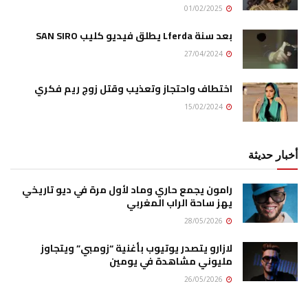
01/02/2025
بعد سنة Lferda يطلق فيديو كليب SAN SIRO
27/04/2024
اختطاف واحتجاز وتعذيب وقتل زوج ريم فكري
15/02/2024
أخبار حديثة
رامون يجمع حاري وماد لأول مرة في ديو تاريخي
يهز ساحة الراب المغربي
28/05/2026
لازارو يتصدر يوتيوب بأغنية “زومبي” ويتجاوز
مليوني مشاهدة في يومين
26/05/2026