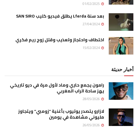
01/02/2025
بعد سنة Lferda يطلق فيديو كليب SAN SIRO
27/04/2024
اختطاف واحتجاز وتعذيب وقتل زوج ريم فكري
15/02/2024
أخبار حديثة
رامون يجمع حاري وماد لأول مرة في ديو تاريخي
يهز ساحة الراب المغربي
28/05/2026
لازارو يتصدر يوتيوب بأغنية “زومبي” ويتجاوز
مليوني مشاهدة في يومين
26/05/2026