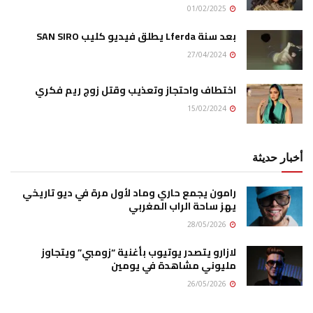
01/02/2025
بعد سنة Lferda يطلق فيديو كليب SAN SIRO
27/04/2024
اختطاف واحتجاز وتعذيب وقتل زوج ريم فكري
15/02/2024
أخبار حديثة
رامون يجمع حاري وماد لأول مرة في ديو تاريخي
يهز ساحة الراب المغربي
28/05/2026
لازارو يتصدر يوتيوب بأغنية “زومبي” ويتجاوز
مليوني مشاهدة في يومين
26/05/2026