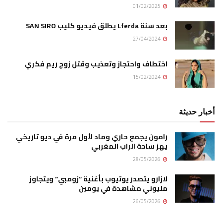
01/02/2025
بعد سنة Lferda يطلق فيديو كليب SAN SIRO
27/04/2024
اختطاف واحتجاز وتعذيب وقتل زوج ريم فكري
15/02/2024
أخبار حديثة
رامون يجمع حاري وماد لأول مرة في ديو تاريخي
يهز ساحة الراب المغربي
28/05/2026
لازارو يتصدر يوتيوب بأغنية “زومبي” ويتجاوز
مليوني مشاهدة في يومين
26/05/2026