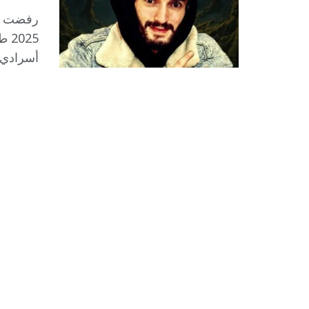
025
أسرادي،