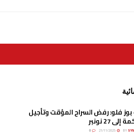
ئية
وز فلو: رفض السراح المؤقت وتأجيل
إلى 27 نونبر
0
21/11/2025
BY
SY