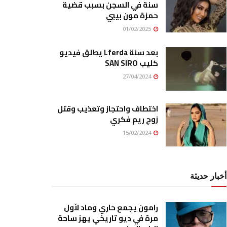
سنة في السجن بسبب قضية
حمزة مون بيبي
01/02/2025
بعد سنة Lferda يطلق فيديو
كليب SAN SIRO
27/04/2024
اختطاف واحتجاز وتعذيب وقتل
زوج ريم فكري
15/02/2024
أخبار حديثة
رامون يجمع حاري وماد لأول
مرة في ديو تاريخي يهز ساحة