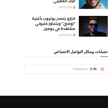
الراب المغربي
28/05/2026
لازارو يتصدر يوتيوب بأغنية
“زومبي” ويتجاوز مليوني
مشاهدة في يومين
26/05/2026
حسابات وسائل التواصل الاجتماعي
Followers
6.9k