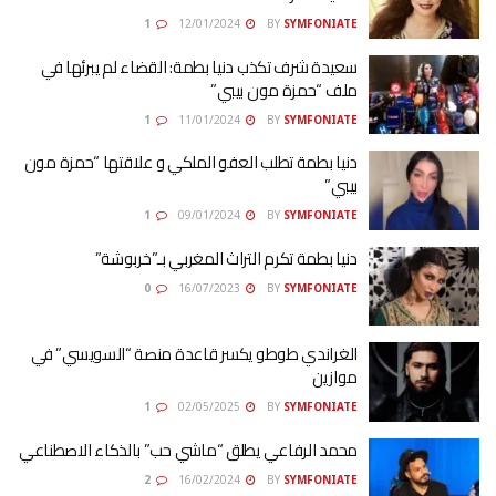
1
12/01/2024
BY
SYMFONIATE
سعيدة شرف تكذب دنيا بطمة: القضاء لم يبرئها في
ملف “حمزة مون بيبي”
1
11/01/2024
BY
SYMFONIATE
دنيا بطمة تطلب العفو الملكي و علاقتها “حمزة مون
بيبي”
1
09/01/2024
BY
SYMFONIATE
دنيا بطمة تكرم التراث المغربي بـ”خربوشة”
0
16/07/2023
BY
SYMFONIATE
الغراندي طوطو يكسر قاعدة منصة “السويسي” في
موازين
1
02/05/2025
BY
SYMFONIATE
محمد الرفاعي يطلق “ماشي حب” بالذكاء الاصطناعي
2
16/02/2024
BY
SYMFONIATE