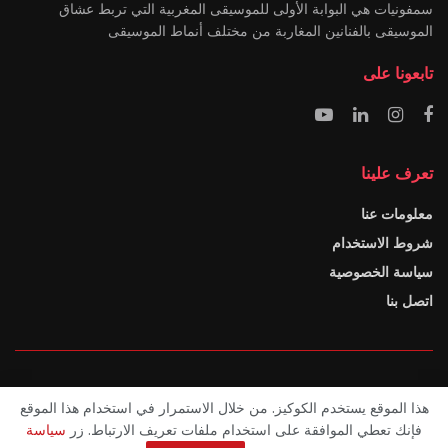
سمفونيات هي البوابة الأولى للموسيقى المغربية التي تربط عشاق
الموسيقى بالفنانين المغاربة من مختلف أنماط الموسيقى
تابعونا على
تعرف علينا
معلومات عنا
شروط الاستخدام
سياسة الخصوصية
اتصل بنا
معلومات عنا
شروط الاستخدام
سياسة الخصوصية
اتصل بنا
هذا الموقع يستخدم الكوكيز. من خلال الاستمرار في استخدام هذا الموقع
فإنك تعطي الموافقة على استخدام ملفات تعريف الارتباط. زر
سياسة
© SYMFONIATE Inc - سمفونيات 2025 جميع الحقوق محفوظة